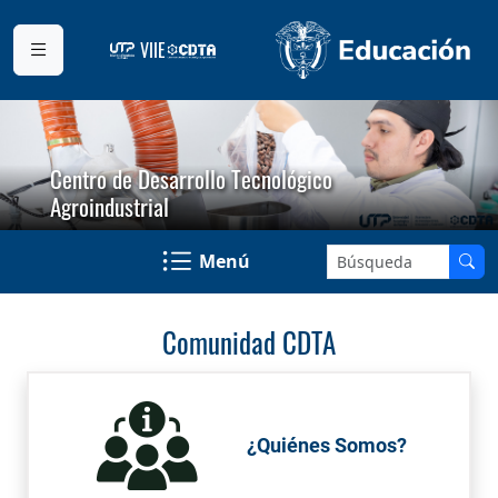
VIIE
Centro de Desarrollo Tecnológico
Agroindustrial
Buscar en el sitio:
Menú
Comunidad CDTA
¿Quiénes Somos?