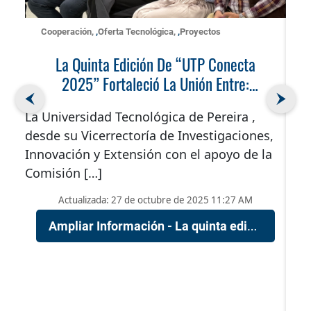
Cooperación
,
Oferta Tecnológica
,
Proyectos
La Quinta Edición De “UTP Conecta
C
2025” Fortaleció La Unión Entre:
Emprendimiento, Investigación,
La Universidad Tecnológica de Pereira ,
Empresa Y Territorio
desde su Vicerrectoría de Investigaciones,
La U
Innovación y Extensión con el apoyo de la
ha s
Comisión […]
la a
[…]
Actualizada: 27 de octubre de 2025 11:27 AM
de
Ampliar Información - La quinta edición de “UTP Conecta 2025” fortaleció la unión entre: emprendimiento, investigación, empresa y territorio